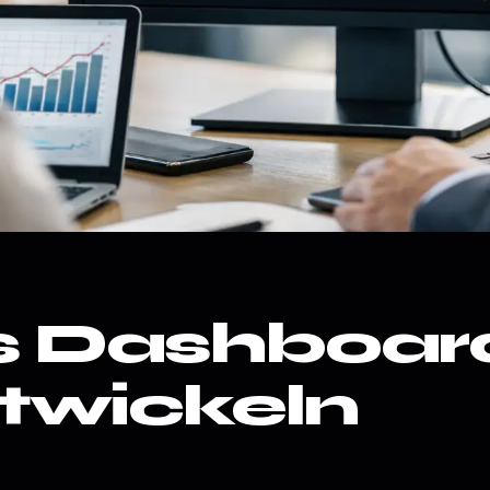
s Dashboard
twickeln