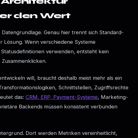
 Architektur
er den Wert
e Datengrundlage. Genau hier trennt sich Standard-
ller Lösung. Wenn verschiedene Systeme
r Statusdefinitionen verwenden, entsteht kein
es Zusammenklicken.
ntwickeln will, braucht deshalb meist mehr als ein
ansformationslogiken, Schnittstellen, Zugriffsrechte
eutet das:
CRM, ERP, Payment-Systeme
, Marketing-
prietäre Backends müssen konsistent verbunden
intergrund. Dort werden Metriken vereinheitlicht,