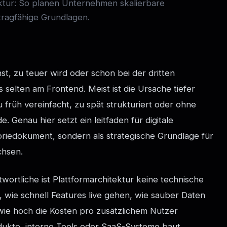
tektur: So planen Unternehmen skalierbare
tragfähige Grundlagen.
t, zu teuer wird oder schon bei der dritten
as selten am Frontend. Meist ist die Ursache tiefer
zu früh vereinfacht, zu spät strukturiert oder ohne
 Genau hier setzt ein leitfaden für digitale
eoriedokument, sondern als strategische Grundlage für
chsen.
ortliche ist Plattformarchitektur keine technische
 wie schnell Features live gehen, wie sauber Daten
 wie hoch die Kosten pro zusätzlichem Nutzer
rodukte, interne Tools oder SaaS-Systeme baut,