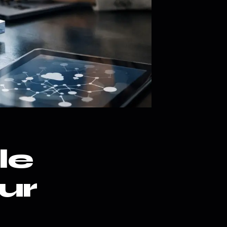
le
ur