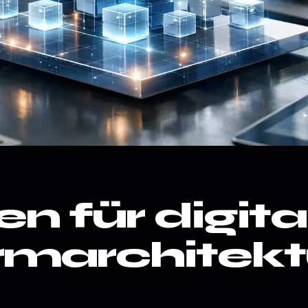
n für digita
rmarchitekt