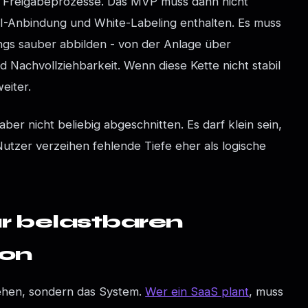
e Freigabeprozesse. Das MVP muss dann nicht
PI-Anbindung und White-Labeling enthalten. Es muss
ngs sauber abbilden - von der Anlage über
d Nachvollziehbarkeit. Wenn diese Kette nicht stabil
weiter.
aber nicht beliebig abgeschnitten. Es darf klein sein,
 Nutzer verzeihen fehlende Tiefe eher als logische
ur belastbaren
ion
tehen, sondern das System.
Wer ein SaaS plant
, muss