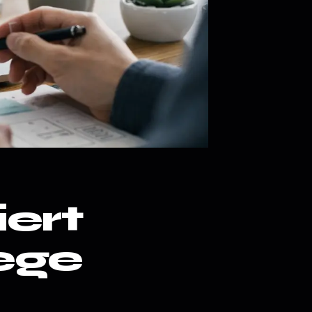
ert
ege