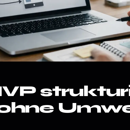
P strukturi
 ohne Umw