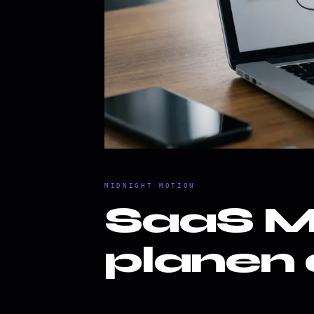
MIDNIGHT MOTION
SaaS MV
planen