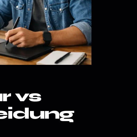
r vs
eidung