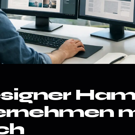
igner Ham
ternehmen m
ch