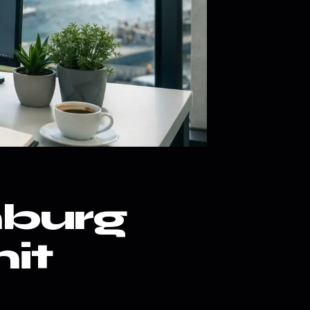
burg
it