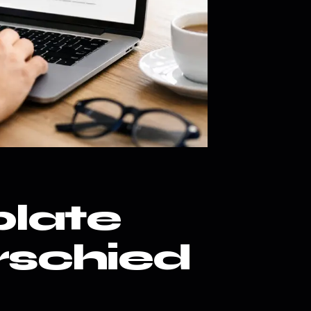
late
rschied