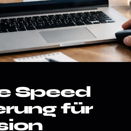
e Speed
rung für
sion