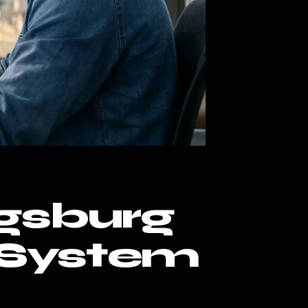
gsburg
 System