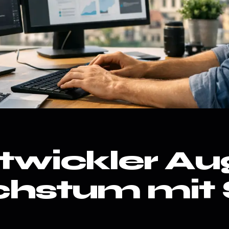
wickler Au
chstum mit