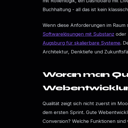
mit Rollenlogik, ein Dashboard mit L
Buchhaltung - all das ist kein klassis
Wenn diese Anforderungen im Raum st
Softwarelösungen mit Substanz
oder 
Augsburg für skalierbare Systeme
. D
Architektur, Denktiefe und Zukunftsfä
Woran man Qual
Webentwicklun
Qualität zeigt sich nicht zuerst im M
dem ersten Sprint. Gute Webentwicklu
Conversion? Welche Funktionen sind w