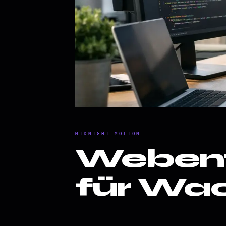
MIDNIGHT MOTION
Webent
für Wa