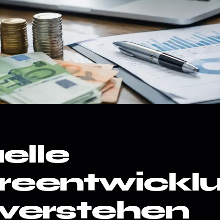
elle
reentwickl
 verstehen